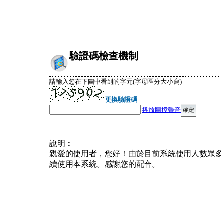
驗證碼檢查機制
請輸入您在下圖中看到的字元(字母區分大小寫)
更換驗證碼
播放圖檔聲音
說明︰
親愛的使用者，您好！由於目前系統使用人數眾
續使用本系統。感謝您的配合。