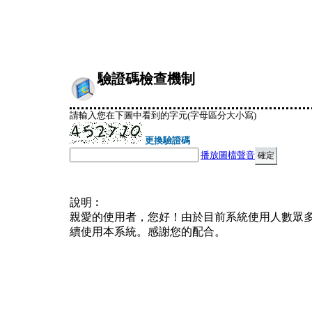
驗證碼檢查機制
請輸入您在下圖中看到的字元(字母區分大小寫)
更換驗證碼
播放圖檔聲音
說明︰
親愛的使用者，您好！由於目前系統使用人數眾
續使用本系統。感謝您的配合。