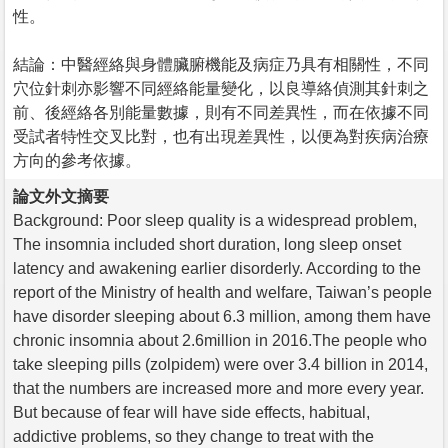
性。
結論：中醫經絡與身體臟腑機能及病症乃具有相關性，不同
穴位針刺亦影響不同經絡能量變化，以良導絡偵測其針刺之
前、後經絡各別能量數據，則有不同差異性，而在依據不同
受試者特性交叉比對，也有出現差異性，以便為對疾病治療
方向的參考依據。
論文外文摘要
Background: Poor sleep quality is a widespread problem,
The insomnia included short duration, long sleep onset
latency and awakening earlier disorderly. According to the
report of the Ministry of health and welfare, Taiwan’s people
have disorder sleeping about 6.3 million, among them have
chronic insomnia about 2.6million in 2016.The people who
take sleeping pills (zolpidem) were over 3.4 billion in 2014,
that the numbers are increased more and more every year.
But because of fear will have side effects, habitual,
addictive problems, so they change to treat with the