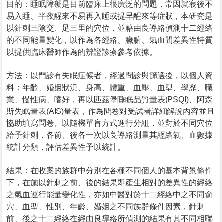
目的：睡眠障礙是目前臨床上很廣泛的問題，常因就寢後不
易入睡、半夜醒來不易再入睡或提早醒來等症狀，本研究是
以針刺三陰交、足三里的穴位，並藉由良導絡偵測十二經絡
的不同能量變化，以作為各經絡、臟腑、氣血間差異性特質
以提供臨床醫師作為的辨證診療參考依據。
方法：以門診有失眠症候者，經過問診與篩選後，以個人資
料：年齡、婚姻狀況、身高、體重、血壓、血型、學歷、職
業、慢性病、嗜好，再以匹茲堡睡眠品質量表(PSQI)、阿森
斯失眠量表(AIS)量表，作為問卷對受試者詳細解說內容並且
協助填寫問卷。以隨機單盲方式進行分組，並對於不同穴位
給予針刺，各前、後各一次以良導絡測量其經絡氣、血數據
統計分類，評估差異性予以統計。
結果：在收案的族群中分別在各種不同個人的基本背景條件
下，在施以針刺之前、後的結果即產生相對的差異性的經絡
之氣血運行能量變化性，亦如中醫對於十二經絡中之不同俞
穴、血型、性別、年齡、婚姻之不同族群條件因素，針刺
前、後之十二經絡在經由良導絡所偵測的結果有其不同相聯