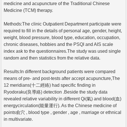
medicine and acupuncture of the Traditional Chinese
Medicine (TCM) therapy.
Methods:The clinic Outpatient Department participate were
required to fill in the details of personal age, gender, height,
weight, blood pressure, blood type, education, occupation,
chronic diseases, hobbies and the PSQI and AIS scale
index ask to the questionnaires.The study was used single
random and then statistics from the relative data.
Results:In different background patients were compared
means of pre- and post-tests after accept acupuncture,The
12 meridians(十二經絡) had specific finding in
Ryodoraku(良導絡) detection .Beside the study data
revealed relative variability in different Qi(氣) and blood(血)
energycirculation(能量運行). As the Chinese medicine of
points俞穴 , blood type , gender , age , marriage or ethnical
in multivariate.