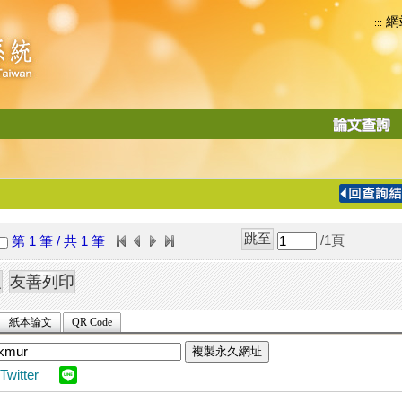
網
:::
功
能
切
換
導
覽
/1
頁
第 1 筆 / 共 1 筆
列
紙本論文
QR Code
複製永久網址
Twitter