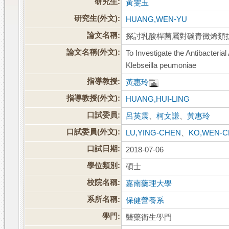
研究生:
黃雯玉
研究生(外文):
HUANG,WEN-YU
論文名稱:
探討乳酸桿菌屬對碳青黴烯類
論文名稱(外文):
To Investigate the Antibacteria
Klebseilla peumoniae
指導教授:
黃惠玲
指導教授(外文):
HUANG,HUI-LING
口試委員:
呂英震
、
柯文謙
、
黃惠玲
口試委員(外文):
LU,YING-CHEN
、
KO,WEN-C
口試日期:
2018-07-06
學位類別:
碩士
校院名稱:
嘉南藥理大學
系所名稱:
保健營養系
學門:
醫藥衛生學門