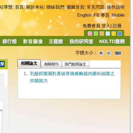
站導覽
|
首頁
|
關於本站
|
聯絡我們
|
國圖首頁
|
常見問題
|
操作說明
English
|
FB 專頁
|
Mobile
免費會員
登入
|
註冊
字體大小：
相關論文
相關期刊
熱門點閱論文
1.
乳酸桿菌屬對產碳青黴烯酶腸內菌科細菌之
抑菌能力