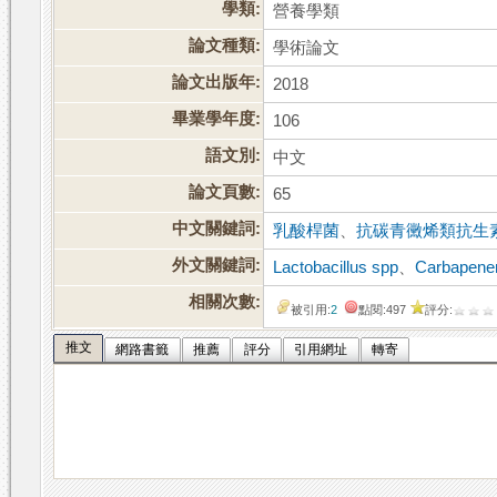
學類:
營養學類
論文種類:
學術論文
論文出版年:
2018
畢業學年度:
106
語文別:
中文
論文頁數:
65
中文關鍵詞:
乳酸桿菌
、
抗碳青黴烯類抗生
外文關鍵詞:
Lactobacillus spp
、
Carbapenem
相關次數:
被引用:
2
點閱:497
評分:
推文
網路書籤
推薦
評分
引用網址
轉寄