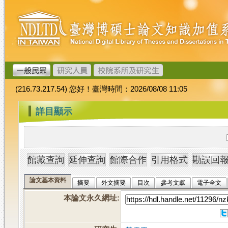
跳
臺
到
灣
主
博
要
碩
內
士
容
論
文
(216.73.217.54) 您好！臺灣時間：2026/08/08 11:05
加
值
:::
詳目顯示
系
統
論文基本資料
摘要
外文摘要
目次
參考文獻
電子全文
本論文永久網址
: