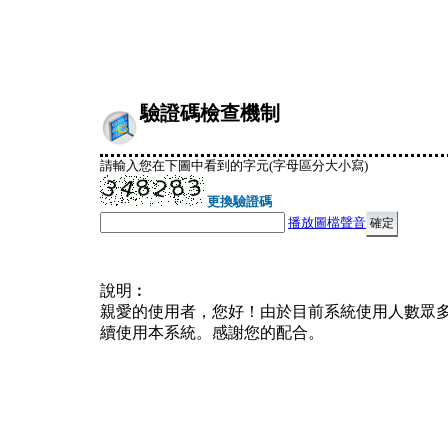
驗證碼檢查機制
請輸入您在下圖中看到的字元(字母區分大小寫)
更換驗證碼
播放圖檔聲音
說明︰
親愛的使用者，您好！由於目前系統使用人數眾
續使用本系統。感謝您的配合。