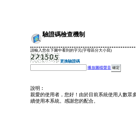
驗證碼檢查機制
請輸入您在下圖中看到的字元(字母區分大小寫)
更換驗證碼
播放圖檔聲音
說明︰
親愛的使用者，您好！由於目前系統使用人數眾
續使用本系統。感謝您的配合。