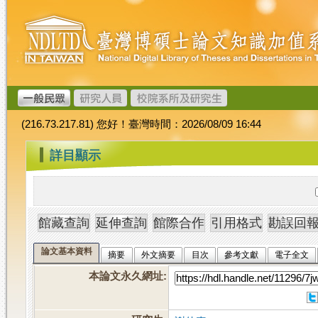
跳
臺
到
灣
主
博
要
碩
內
士
容
論
文
(216.73.217.81) 您好！臺灣時間：2026/08/09 16:44
加
值
:::
詳目顯示
系
統
論文基本資料
摘要
外文摘要
目次
參考文獻
電子全文
本論文永久網址
: