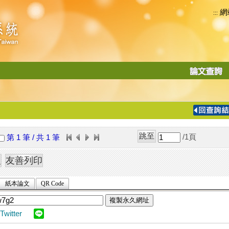
網
:::
功
能
切
換
導
覽
/1
頁
第 1 筆 / 共 1 筆
列
紙本論文
QR Code
複製永久網址
Twitter