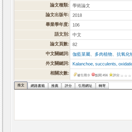
論文種類:
學術論文
論文出版年:
2018
畢業學年度:
106
語文別:
中文
論文頁數:
82
中文關鍵詞:
伽藍菜屬
、
多肉植物
、
抗氧化
外文關鍵詞:
Kalanchoe, succulents, oxidati
相關次數:
被引用:0
點閱:456
評分:
推文
網路書籤
推薦
評分
引用網址
轉寄