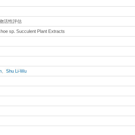
生物活性評估
nchoe sp. Succulent Plant Extracts
h
、
Shu Li-Wu