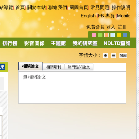
站導覽
|
首頁
|
關於本站
|
聯絡我們
|
國圖首頁
|
常見問題
|
操作說明
English
|
FB 專頁
|
Mobile
免費會員
登入
|
註冊
字體大小：
相關論文
相關期刊
熱門點閱論文
無相關論文