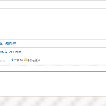
物
、
酪胺酸
on, tyrosinase
下載:16
書目收藏:0