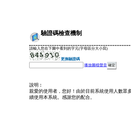
驗證碼檢查機制
請輸入您在下圖中看到的字元(字母區分大小寫)
更換驗證碼
播放圖檔聲音
說明︰
親愛的使用者，您好！由於目前系統使用人數眾
續使用本系統。感謝您的配合。