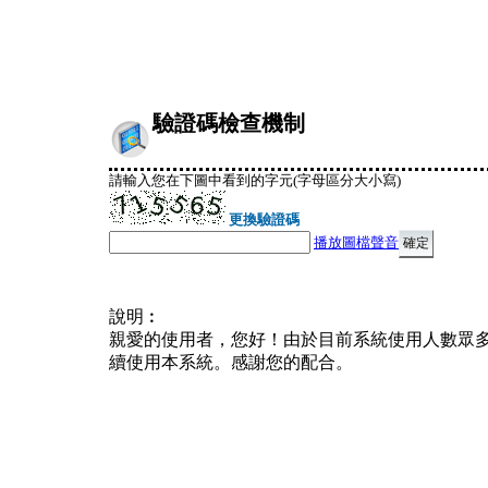
驗證碼檢查機制
請輸入您在下圖中看到的字元(字母區分大小寫)
更換驗證碼
播放圖檔聲音
說明︰
親愛的使用者，您好！由於目前系統使用人數眾
續使用本系統。感謝您的配合。