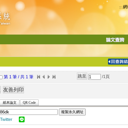
網
:::
功
能
切
換
導
覽
/1
頁
第 1 筆 / 共 1 筆
列
紙本論文
QR Code
複製永久網址
Twitter