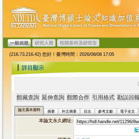
跳
臺
到
灣
主
博
要
碩
內
士
容
論
文
(216.73.216.42) 您好！臺灣時間：2026/08/08 17:05
加
值
:::
詳目顯示
系
統
論文基本資料
摘要
外文摘要
目次
參考文獻
電子全文
本論文永久網址
: