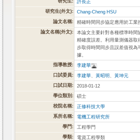
研究生:
許長正
研究生(外文):
Chang-Cheng HSU
論文名稱:
精確時間同步協定應用於工業
論文名稱(外文):
本論文主要針對各種標準時間
精確度誤差。利用量測儀器取
步取得時間同步且誤差值視為
據。
指導教授:
李建華
口試委員:
李建華
、
黃昭明
、
黃坤元
口試日期:
2018-01-12
學位類別:
碩士
校院名稱:
正修科技大學
系所名稱:
電機工程研究所
學門:
工程學門
學類:
電資工程學類