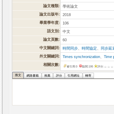
論文種類:
學術論文
論文出版年:
2018
畢業學年度:
106
語文別:
中文
論文頁數:
60
中文關鍵詞:
時間同步
、
時間協定
、
同步延
外文關鍵詞:
Times synchronization
、
Time 
相關次數:
被引用:0
點閱:195
評分:
推文
網路書籤
推薦
評分
引用網址
轉寄