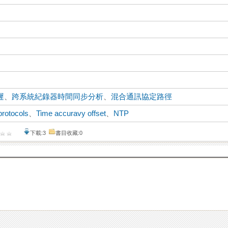
遲
、
跨系統紀錄器時間同步分析
、
混合通訊協定路徑
protocols
、
Time accuravy offset
、
NTP
下載:3
書目收藏:0