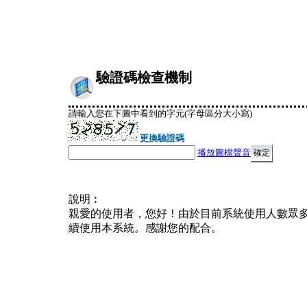
驗證碼檢查機制
請輸入您在下圖中看到的字元(字母區分大小寫)
更換驗證碼
播放圖檔聲音
說明︰
親愛的使用者，您好！由於目前系統使用人數眾
續使用本系統。感謝您的配合。