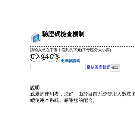
驗證碼檢查機制
請輸入您在下圖中看到的字元(字母區分大小寫)
更換驗證碼
播放圖檔聲音
說明︰
親愛的使用者，您好！由於目前系統使用人數眾
續使用本系統。感謝您的配合。