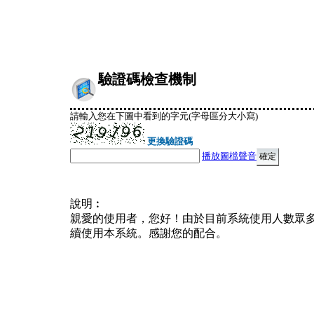
驗證碼檢查機制
請輸入您在下圖中看到的字元(字母區分大小寫)
更換驗證碼
播放圖檔聲音
說明︰
親愛的使用者，您好！由於目前系統使用人數眾
續使用本系統。感謝您的配合。