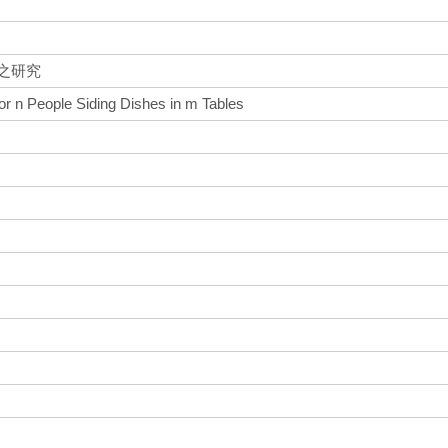
徑之研究
or n People Siding Dishes in m Tables