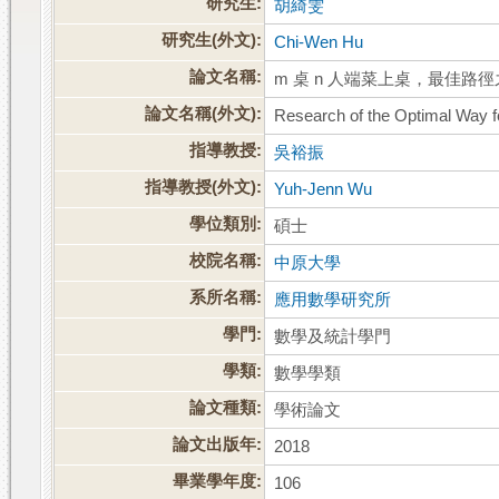
研究生:
胡綺雯
研究生(外文):
Chi-Wen Hu
論文名稱:
m 桌 n 人端菜上桌，最佳路
論文名稱(外文):
Research of the Optimal Way f
指導教授:
吳裕振
指導教授(外文):
Yuh-Jenn Wu
學位類別:
碩士
校院名稱:
中原大學
系所名稱:
應用數學研究所
學門:
數學及統計學門
學類:
數學學類
論文種類:
學術論文
論文出版年:
2018
畢業學年度:
106