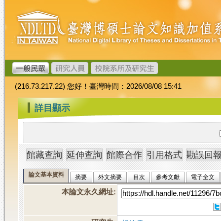
跳
臺
到
灣
主
博
要
碩
內
士
容
論
文
(216.73.217.22) 您好！臺灣時間：2026/08/08 15:41
加
值
:::
詳目顯示
系
統
論文基本資料
摘要
外文摘要
目次
參考文獻
電子全文
本論文永久網址
: