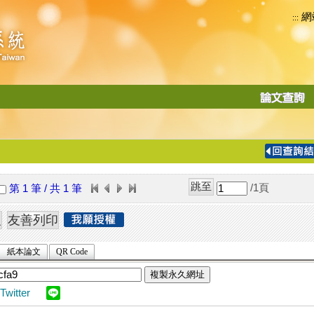
網
:::
功
能
切
換
導
覽
/1
頁
第 1 筆 / 共 1 筆
列
紙本論文
QR Code
複製永久網址
Twitter