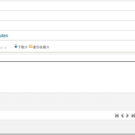
outes
下載:0
書目收藏:0