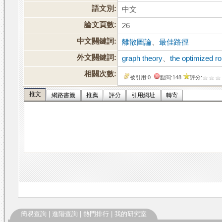
語文別:
中文
論文頁數:
26
中文關鍵詞:
離散圖論
、
最佳路徑
外文關鍵詞:
graph theory
、
the optimized r
相關次數:
被引用:0
點閱:148
評分:
推文
網路書籤
推薦
評分
引用網址
轉寄
簡易查詢
|
進階查詢
|
熱門排行
|
我的研究室