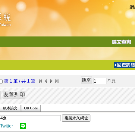
網
:::
功
能
切
換
導
覽
/1
頁
第 1 筆 / 共 1 筆
列
紙本論文
QR Code
複製永久網址
Twitter