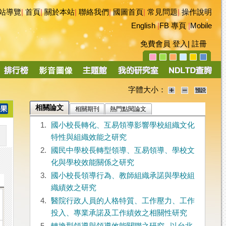
站導覽
|
首頁
|
關於本站
|
聯絡我們
|
國圖首頁
|
常見問題
|
操作說明
English
|
FB 專頁
|
Mobile
免費會員
登入
|
註冊
字體大小：
相關論文
相關期刊
熱門點閱論文
1.
國小校長轉化、互易領導影響學校組織文化
特性與組織效能之研究
2.
國民中學校長轉型領導、互易領導、學校文
化與學校效能關係之研究
3.
國小校長領導行為、教師組織承諾與學校組
織績效之研究
4.
醫院行政人員的人格特質、工作壓力、工作
投入、專業承諾及工作績效之相關性研究