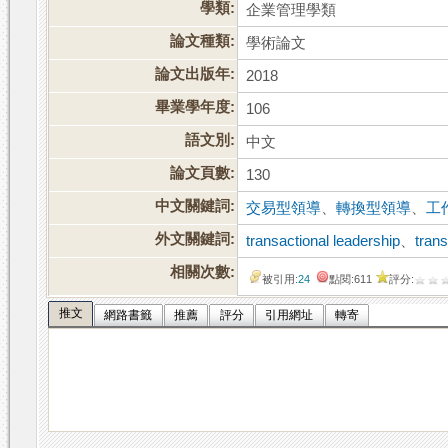
學類:
企業管理學類
論文種類:
學術論文
論文出版年:
2018
畢業學年度:
106
語文別:
中文
論文頁數:
130
中文關鍵詞:
交易型領導
、
轉換型領導
、
工
外文關鍵詞:
transactional leadership
、
tran
相關次數:
被引用:
24
點閱:611
評分:
推文
網路書籤
推薦
評分
引用網址
轉寄