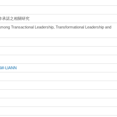
作承諾之相關研究
 among Transactional Leadership, Transformational Leadership and
AW-LIANN