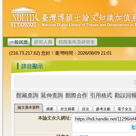
跳
臺
到
灣
主
博
要
碩
內
士
容
論
文
(216.73.217.62) 您好！臺灣時間：2026/08/09 21:01
加
值
:::
詳目顯示
系
統
論文基本資料
摘要
外文摘要
目次
參考文獻
電子全文
本論文永久網址
: