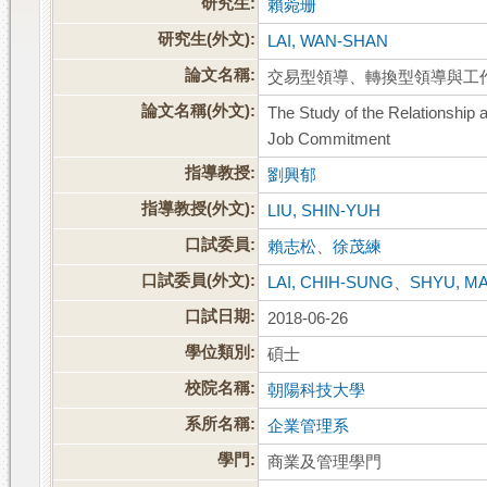
研究生:
賴菀珊
研究生(外文):
LAI, WAN-SHAN
論文名稱:
交易型領導、轉換型領導與工
論文名稱(外文):
The Study of the Relationship
Job Commitment
指導教授:
劉興郁
指導教授(外文):
LIU, SHIN-YUH
口試委員:
賴志松
、
徐茂練
口試委員(外文):
LAI, CHIH-SUNG
、
SHYU, M
口試日期:
2018-06-26
學位類別:
碩士
校院名稱:
朝陽科技大學
系所名稱:
企業管理系
學門:
商業及管理學門