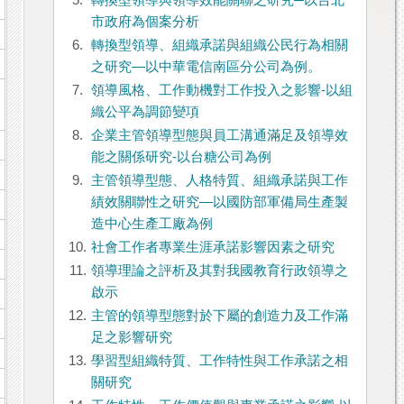
5.
轉換型領導與領導效能關聯之研究─以台北
市政府為個案分析
6.
轉換型領導、組織承諾與組織公民行為相關
之研究—以中華電信南區分公司為例。
7.
領導風格、工作動機對工作投入之影響-以組
織公平為調節變項
8.
企業主管領導型態與員工溝通滿足及領導效
能之關係研究-以台糖公司為例
9.
主管領導型態、人格特質、組織承諾與工作
績效關聯性之研究—以國防部軍備局生產製
造中心生產工廠為例
10.
社會工作者專業生涯承諾影響因素之研究
11.
領導理論之評析及其對我國教育行政領導之
啟示
12.
主管的領導型態對於下屬的創造力及工作滿
足之影響研究
13.
學習型組織特質、工作特性與工作承諾之相
關研究