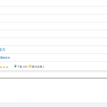
原力
ilience
下載:164
書目收藏:1