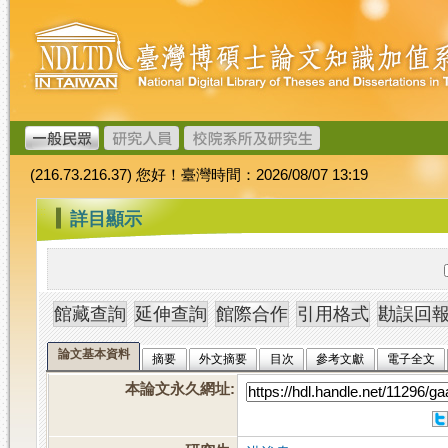
跳
臺
到
灣
主
博
要
碩
內
士
容
論
文
(216.73.216.37) 您好！臺灣時間：2026/08/07 13:19
加
值
:::
詳目顯示
系
統
論文基本資料
摘要
外文摘要
目次
參考文獻
電子全文
本論文永久網址
: