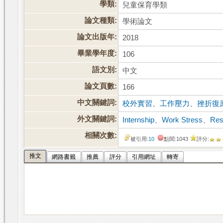
學類:
兒童保育學類
論文種類:
學術論文
論文出版年:
2018
畢業學年度:
106
語文別:
中文
論文頁數:
166
中文關鍵詞:
校外實習
、
工作壓力
、
挫折復
外文關鍵詞:
Internship
、
Work Stress
、
Res
相關次數:
被引用:
10
點閱:1043
評分:
推文
網路書籤
推薦
評分
引用網址
轉寄