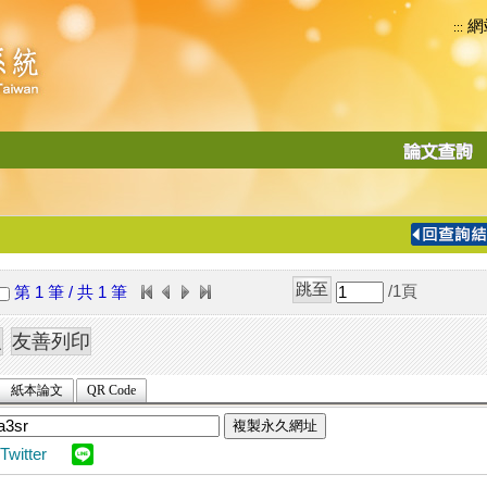
網
:::
功
能
切
換
導
覽
/1
頁
第 1 筆 / 共 1 筆
列
紙本論文
QR Code
複製永久網址
Twitter