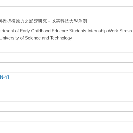
與挫折復原力之影響研究－以某科技大學為例
rtment of Early Childhood Educare Students Internship Work Stress
 University of Science and Technology
N-YI