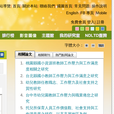
站導覽
|
首頁
|
關於本站
|
聯絡我們
|
國圖首頁
|
常見問題
|
操作說明
English
|
FB 專頁
|
Mobile
免費會員
登入
|
註冊
字體大小：
相關論文
相關期刊
熱門點閱論文
1.
桃園縣國小資源班教師工作壓力與工作滿意
度相關之研究
2.
台北縣國小教師工作壓力與工作滿意之研究
3.
幼兒教師任教職志、工作壓力及社會支持之
質性研究
4.
台中市幼兒園教師工作壓力與職業倦怠之研
究
5.
托兒所保育人員工作價值觀、社會支持與工