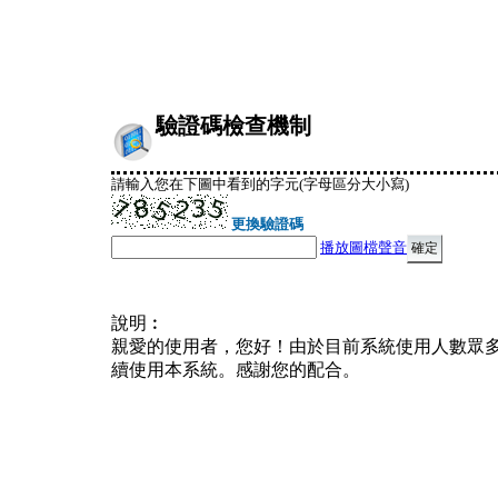
驗證碼檢查機制
請輸入您在下圖中看到的字元(字母區分大小寫)
更換驗證碼
播放圖檔聲音
說明︰
親愛的使用者，您好！由於目前系統使用人數眾
續使用本系統。感謝您的配合。