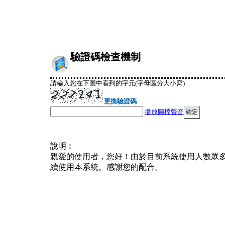
驗證碼檢查機制
請輸入您在下圖中看到的字元(字母區分大小寫)
更換驗證碼
播放圖檔聲音
說明︰
親愛的使用者，您好！由於目前系統使用人數眾
續使用本系統。感謝您的配合。