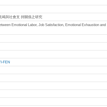
耗竭與社會支 持關係之研究
between Emotional Labor, Job Satisfaction, Emotional Exhaustion and
I-FEN