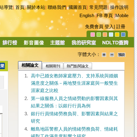
站導覽
|
首頁
|
關於本站
|
聯絡我們
|
國圖首頁
|
常見問題
|
操作說明
English
|
FB 專頁
|
Mobile
免費會員
登入
|
註冊
字體大小：
相關論文
相關期刊
熱門點閱論文
1.
高中已婚女教師家庭壓力、支持系統與婚姻
滿意度之關係－兩地雙生涯家庭與一般雙生
涯家庭之比較
2.
第一線服務人員之情緒勞動的影響因素與其
結果之關係：以銀行行員為例
3.
銀行行員情緒勞務負荷、影響因素與結果之
研究
4.
離島地區警察人員的情緒勞務負荷、情緒耗
竭對工作滿意度影響之研究