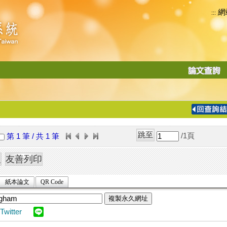
網
:::
功
能
切
換
導
覽
/1
頁
第 1 筆 / 共 1 筆
列
紙本論文
QR Code
複製永久網址
Twitter