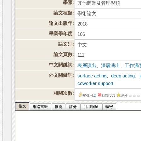
學類:
其他商業及管理學類
論文種類:
學術論文
論文出版年:
2018
畢業學年度:
106
語文別:
中文
論文頁數:
111
中文關鍵詞:
表層演出
、
深層演出
、
工作滿
外文關鍵詞:
surface acting
、
deep acting
、
coworker support
相關次數:
被引用:
2
點閱:353
評分:
推文
網路書籤
推薦
評分
引用網址
轉寄