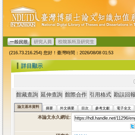
跳
臺
到
灣
主
博
要
碩
內
士
容
論
文
(216.73.216.254) 您好！臺灣時間：2026/08/08 01:53
加
值
:::
詳目顯示
系
統
論文基本資料
摘要
外文摘要
目次
參考文獻
電子全文
本論文永久網址
: