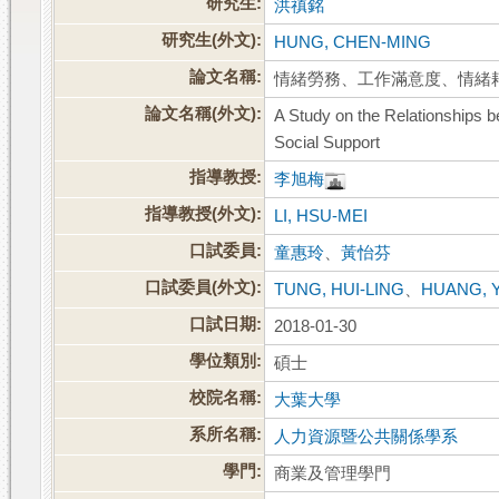
研究生:
洪禛銘
研究生(外文):
HUNG, CHEN-MING
論文名稱:
情緒勞務、工作滿意度、情緒
論文名稱(外文):
A Study on the Relationships 
Social Support
指導教授:
李旭梅
指導教授(外文):
LI, HSU-MEI
口試委員:
童惠玲
、
黃怡芬
口試委員(外文):
TUNG, HUI-LING
、
HUANG, Y
口試日期:
2018-01-30
學位類別:
碩士
校院名稱:
大葉大學
系所名稱:
人力資源暨公共關係學系
學門:
商業及管理學門