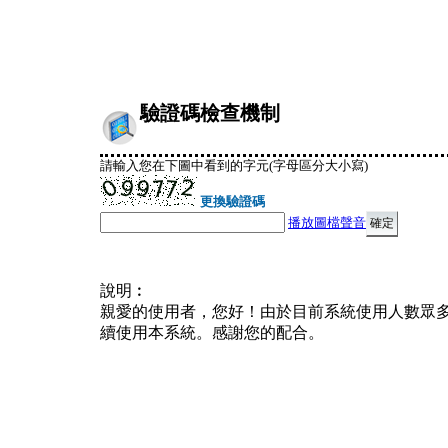
驗證碼檢查機制
請輸入您在下圖中看到的字元(字母區分大小寫)
更換驗證碼
播放圖檔聲音
說明︰
親愛的使用者，您好！由於目前系統使用人數眾
續使用本系統。感謝您的配合。