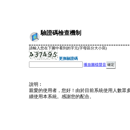
驗證碼檢查機制
請輸入您在下圖中看到的字元(字母區分大小寫)
更換驗證碼
播放圖檔聲音
說明︰
親愛的使用者，您好！由於目前系統使用人數眾
續使用本系統。感謝您的配合。