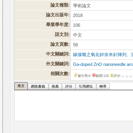
論文種類:
學術論文
論文出版年:
2018
畢業學年度:
106
語文別:
中文
論文頁數:
58
中文關鍵詞:
鎵摻雜之氧化鋅奈米針陣列
、
外文關鍵詞:
Ga-doped ZnO nanoneedle arr
相關次數:
被引用:0
點閱:115
評分:
推文
網路書籤
推薦
評分
引用網址
轉寄