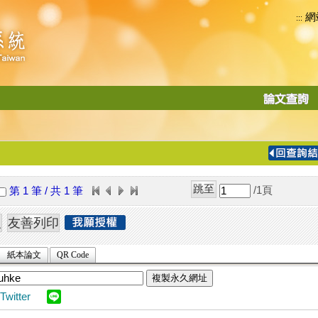
網
:::
功
能
切
換
導
覽
/1
頁
第 1 筆 / 共 1 筆
列
紙本論文
QR Code
複製永久網址
Twitter