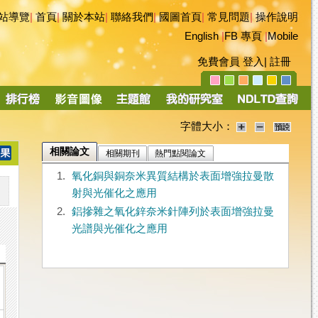
站導覽
|
首頁
|
關於本站
|
聯絡我們
|
國圖首頁
|
常見問題
|
操作說明
English
|
FB 專頁
|
Mobile
免費會員
登入
|
註冊
字體大小：
相關論文
相關期刊
熱門點閱論文
1.
氧化銅與銅奈米異質結構於表面增強拉曼散
射與光催化之應用
2.
鋁摻雜之氧化鋅奈米針陣列於表面增強拉曼
光譜與光催化之應用