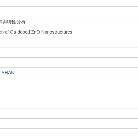
備與特性分析
ion of Ga-doped ZnO Nanostructures
N-SHAN