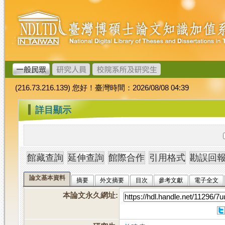
跳
臺
到
灣
主
博
要
碩
內
士
容
論
文
(216.73.216.139) 您好！臺灣時間：2026/08/08 04:39
加
值
:::
詳目顯示
系
統
論文基本資料
摘要
外文摘要
目次
參考文獻
電子全文
本論文永久網址
: