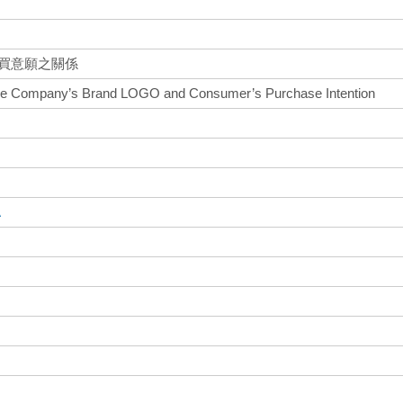
購買意願之關係
nce Company’s Brand LOGO and Consumer’s Purchase Intention
A