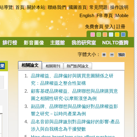
站導覽
|
首頁
|
關於本站
|
聯絡我們
|
國圖首頁
|
常見問題
|
操作說明
English
|
FB 專頁
|
Mobile
免費會員
登入
|
註冊
字體大小：
相關論文
相關期刊
熱門點閱論文
1.
品牌權益、品牌偏好與購買意圖關係之研
究：品牌權益之整合性架構
2.
顧客基礎品牌權益、品牌聯想與品牌購買意
圖之相關性研究-以摩斯漢堡為例
3.
副品牌、品牌聯想與品牌偏好對品牌權益影
響之研究－以時尚產業為例
4.
品名音節與品牌識別對品牌偏好的影響-產品
涉入與自我構念為干擾變數