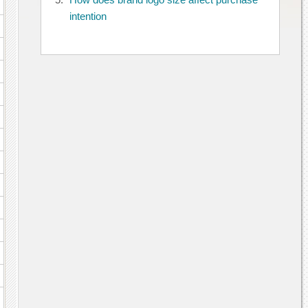
5.
How does brand logo size affect purchase
intention