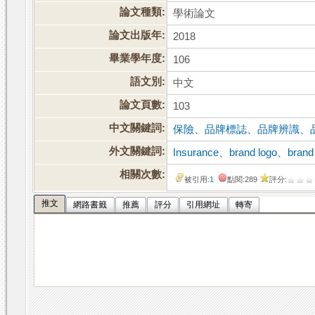
論文種類:
學術論文
論文出版年:
2018
畢業學年度:
106
語文別:
中文
論文頁數:
103
中文關鍵詞:
保險
、
品牌標誌
、
品牌辨識
、
外文關鍵詞:
Insurance
、
brand logo
、
brand 
相關次數:
被引用:
1
點閱:289
評分:
推文
網路書籤
推薦
評分
引用網址
轉寄