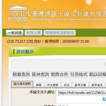
跳
臺
到
灣
主
博
要
碩
內
士
容
論
文
(216.73.217.129) 您好！臺灣時間：2026/08/07 21:00
加
值
:::
詳目顯示
系
統
論文基本資料
摘要
外文摘要
目次
參考文獻
紙本論文
本論文永久網址
: