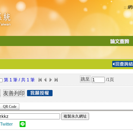
網
:::
功
能
切
換
導
覽
/1
頁
第 1 筆 / 共 1 筆
列
QR Code
複製永久網址
Twitter