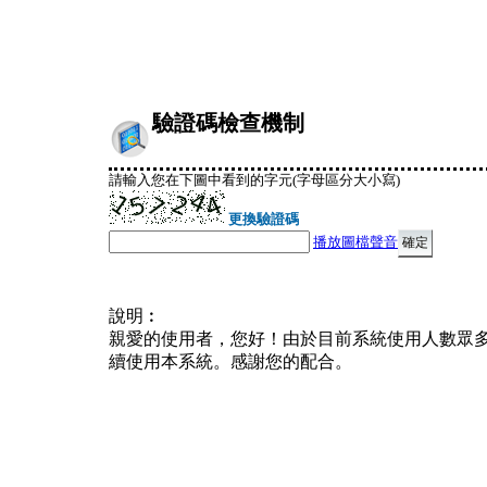
驗證碼檢查機制
請輸入您在下圖中看到的字元(字母區分大小寫)
更換驗證碼
播放圖檔聲音
說明︰
親愛的使用者，您好！由於目前系統使用人數眾
續使用本系統。感謝您的配合。