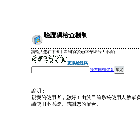
驗證碼檢查機制
請輸入您在下圖中看到的字元(字母區分大小寫)
更換驗證碼
播放圖檔聲音
說明︰
親愛的使用者，您好！由於目前系統使用人數眾
續使用本系統。感謝您的配合。