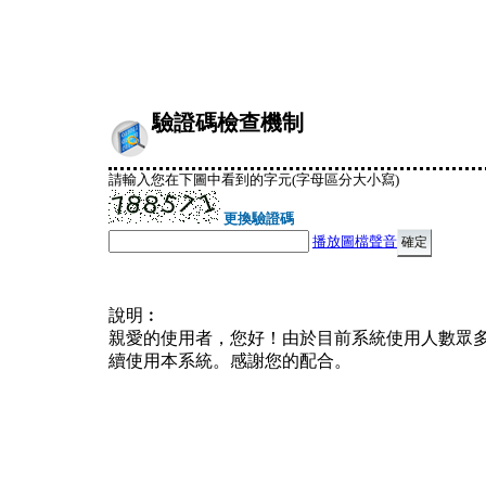
驗證碼檢查機制
請輸入您在下圖中看到的字元(字母區分大小寫)
更換驗證碼
播放圖檔聲音
說明︰
親愛的使用者，您好！由於目前系統使用人數眾
續使用本系統。感謝您的配合。