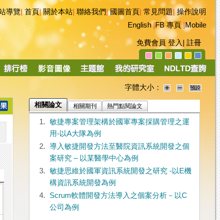
站導覽
|
首頁
|
關於本站
|
聯絡我們
|
國圖首頁
|
常見問題
|
操作說明
English
|
FB 專頁
|
Mobile
免費會員
登入
|
註冊
字體大小：
相關論文
相關期刊
熱門點閱論文
1.
敏捷專案管理架構於國軍專案採購管理之運
用-以A大隊為例
2.
導入敏捷開發方法至醫院資訊系統開發之個
案研究 – 以某醫學中心為例
3.
敏捷思維於國軍資訊系統開發之研究 -以E機
構資訊系統開發為例
4.
Scrum軟體開發方法導入之個案分析－以C
公司為例