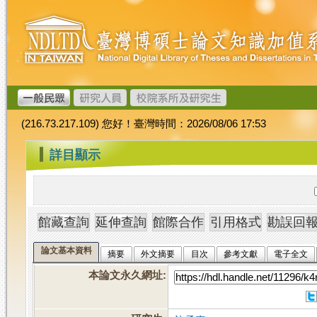
跳
臺
到
灣
主
博
要
碩
內
士
容
論
文
(216.73.217.109) 您好！臺灣時間：2026/08/06 17:53
加
值
:::
詳目顯示
系
統
論文基本資料
摘要
外文摘要
目次
參考文獻
電子全文
本論文永久網址
: