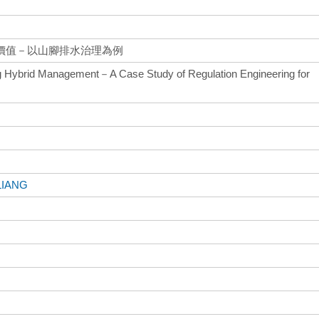
價值－以山腳排水治理為例
ng Hybrid Management－A Case Study of Regulation Engineering for
LIANG