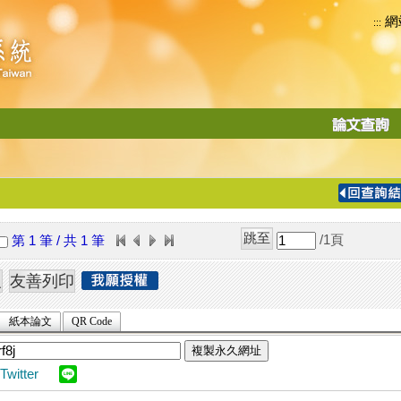
網
:::
功
能
切
換
導
覽
/1
頁
第 1 筆 / 共 1 筆
列
紙本論文
QR Code
複製永久網址
Twitter