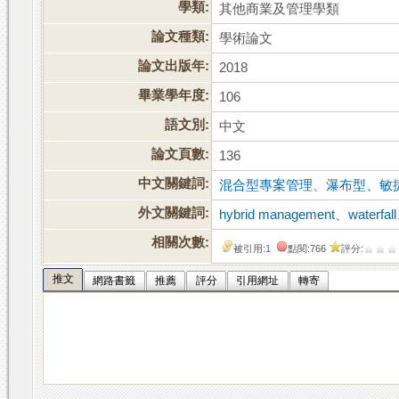
學類:
其他商業及管理學類
論文種類:
學術論文
論文出版年:
2018
畢業學年度:
106
語文別:
中文
論文頁數:
136
中文關鍵詞:
混合型專案管理
、
瀑布型
、
敏
外文關鍵詞:
hybrid management
、
waterfall
相關次數:
被引用:
1
點閱:766
評分:
推文
網路書籤
推薦
評分
引用網址
轉寄