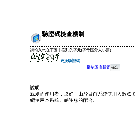
驗證碼檢查機制
請輸入您在下圖中看到的字元(字母區分大小寫)
更換驗證碼
播放圖檔聲音
說明︰
親愛的使用者，您好！由於目前系統使用人數眾
續使用本系統。感謝您的配合。