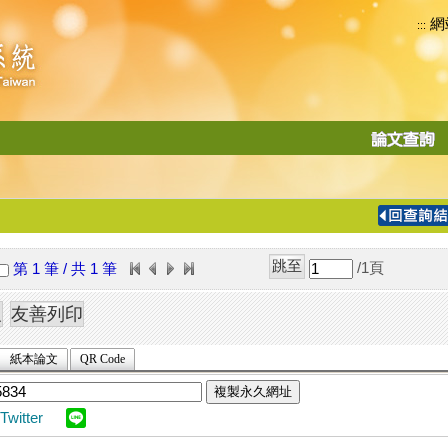
網
:::
功
能
切
換
導
覽
/1
頁
第 1 筆 / 共 1 筆
列
紙本論文
QR Code
複製永久網址
Twitter