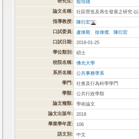
研究生:
殷培雄
論文名稱:
社區營造及再生發展之研究-
指導教授:
陳衍宏
口試委員:
盧偉斯
、
徐偉傑
、
陳衍宏
口試日期:
2018-01-25
學位類別:
碩士
校院名稱:
佛光大學
系所名稱:
公共事務學系
學門:
社會及行為科學學門
學類:
公共行政學類
論文種類:
學術論文
論文出版年:
2018
畢業學年度:
106
語文別:
中文