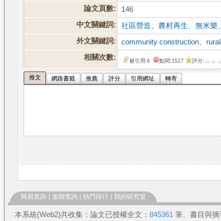
論文頁數:
146
中文關鍵詞:
社區營造
、
農村再生
、
無米樂
外文關鍵詞:
community construction
、
rura
相關次數:
被引用:
6
點閱:1517
評分:
推文
網路書籤
推薦
評分
引用網址
轉寄
簡易查詢
|
進階查詢
|
熱門排行
|
我的研究室
本系統(Web2)共收集：論文已授權全文：
845361
筆、書目與摘