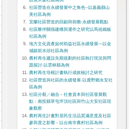
以無米樂社區為例
6.
社區營造在永續發展中之角色--以嘉義縣山
美社區為例
7.
宜蘭社區營造的回顧與前瞻-永續發展觀點
8.
社區夥伴關係建構與運作之研究以馬祖鐵板
社區為例
9.
地方文化資產如何助益社區永續發展—以金
城鎮前水頭社區為例
10.
農村再生建設先期規劃的社區執行現況與問
題探討-以雲林縣為例
11.
農村再生培根計畫執行成效檢討之研究
12.
社區營造與社區的永續發展-以鹿野鄉永安社
區為例
13.
社區分裂／融合－社會資本與社區發展觀
點：南投縣草屯坪頂社區與竹山大安社區現
象觀察
14.
農村再生計畫對居民生活品質滿意度及社區
參與度之影響－以台南市農村社區為例