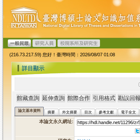
跳
臺
到
灣
主
博
要
碩
內
士
容
論
文
(216.73.217.59) 您好！臺灣時間：2026/08/07 01:08
加
值
:::
詳目顯示
系
統
論文基本資料
摘要
外文摘要
目次
參考文獻
電子全文
本論文永久網址
: