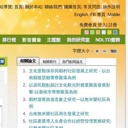
站導覽
|
首頁
|
關於本站
|
聯絡我們
|
國圖首頁
|
常見問題
|
操作說明
English
|
FB 專頁
|
Mobile
免費會員
登入
|
註冊
字體大小：
相關論文
相關期刊
熱門點閱論文
1.
文化景觀保存與鄉村社區發展之研究－以台
南縣後壁鄉菁寮聚落為例
2.
以居民觀點探討文化觀光對農業聚落發展影
響-以臺南市菁寮聚落為例
3.
鄉村遊客旅遊意象之研究—以無米樂社區為
例
4.
台南無米樂社區再生發展之研究
5.
社區產業導入生產合作社經營管理實務研究-