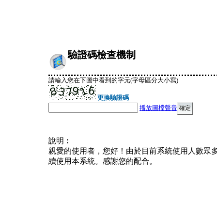
驗證碼檢查機制
請輸入您在下圖中看到的字元(字母區分大小寫)
更換驗證碼
播放圖檔聲音
說明︰
親愛的使用者，您好！由於目前系統使用人數眾
續使用本系統。感謝您的配合。