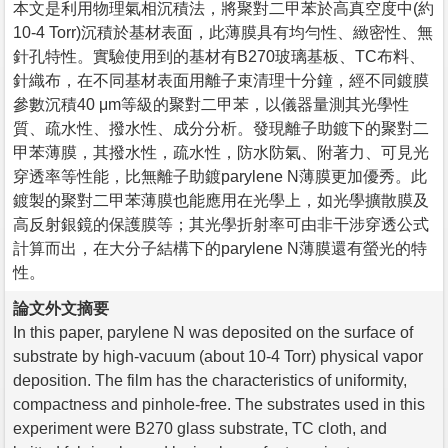
本文是利用物理氣相沉積法，將聚對二甲苯於高真空度中(約
10-4 Torr)沉積於基材表面，此薄膜具有均勻性、緻密性、無
針孔特性。實驗使用到的基材有B270玻璃基板、TC布料、
針織布，在不同基材表面用離子束清理十分鐘，經不同鍍膜
參數沉積40 μm等級的聚對二甲苯，以儀器量測其光學性
質、疏水性、撥水性、成分分析。發現離子助鍍下的聚對二
甲苯薄膜，其撥水性，疏水性，防水防氣、附著力、可見光
穿透率等性能，比無離子助鍍parylene N薄膜更加優秀。此
鍍製的聚對二甲苯薄膜也能應用在光學上，如光學擴散膜及
高反射銀鏡的保護膜等；其光學折射率可由非干涉穿透公式
計算而出，在大分子結構下的parylene N薄膜還有螢光的特
性。
論文外文摘要
In this paper, parylene N was deposited on the surface of
substrate by high-vacuum (about 10-4 Torr) physical vapor
deposition. The film has the characteristics of uniformity,
compactness and pinhole-free. The substrates used in this
experiment were B270 glass substrate, TC cloth, and