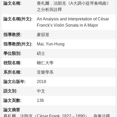
論文名稱:
賽札爾．法朗克《A大調小提琴奏鳴曲》
之分析與詮釋
論文名稱(外文):
An Analysis and Interpretation of César
Franck's Violin Sonata in A Major
指導教授:
麥韻篁
指導教授(外文):
Mai, Yun-Hung
學位類別:
碩士
校院名稱:
輔仁大學
系所名稱:
音樂學系
論文出版年:
2018
語文別:
中文
論文頁數:
136
論文摘要
賽札爾．法朗克（César Frank, 1822－1890），身兼法國