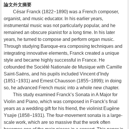
論文外文摘要
César Franck (1822−1890) was a French composer,
organist, and music educator. In his earlier years,
instrumental music was not particularly popular, and he
remained an obscure pianist for a long time. In his later
years, he turned to compose and perform organ music.
Through studying Baroque-era composing techniques and
integrating innovative elements, Franck created a unique
style and became highly successful in France. He
cofounded the Société Nationale de Musique with Camille
Saint-Saëns, and his pupils included Vincent d’Indy
(1851−1931) and Ernest Chausson (1855−1899); in doing
so, he advanced French music into a whole new chapter.
This study examined Franck’s Sonata in A Major for
Violin and Piano, which was composed in Franck’s final
years as a wedding gift for his friend, the violinist Eugène
Ysaÿe (1858−1931). The four-movement sonata is a large-
scale work, which are so massive that the work often