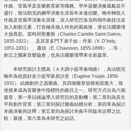
作曲、管風琴及音樂教育家等職務。早年器樂演奏風氣並不
盛行，致法朗克的鋼琴演奏生涯長年未逢伯樂。晚年轉投入
作曲及管風琴演奏生涯後，深入研究巴洛克時期作曲技法並
加入創新元素，打造極具個人特色的風格後，便在法國樂壇
大放異彩。當時與聖桑斯（Charles Camille Saint-Saëns,
1835-1921）、及其眾多門下弟子如：丹第（V. D’Indy,
1851-1931） 、蕭頌（E. Chausson, 1855-1899） …等，
創立之國家音樂協會，也為法國樂壇帶來全新篇章。
本研究探討主體為《Ａ大調小提琴奏鳴曲》，為法朗克
晚年為祝賀好友小提琴家易沙意（Eugéne Ysaÿe, 1858-
1931） 結婚創作之器樂曲。其四個樂章規模相當龐大，致
使後來成為音樂會中指標性的曲目之一。研究方式分為六個
篇章，第一章以緒論導入研究目的及動機；第二章則為其生
平與創作背景；第三章則探討樂曲結構分析；第四章為探討
本曲演奏與詮釋；第五章則為探討本曲不同版本詮釋之比
較；最後，第六章為本研究之結語。