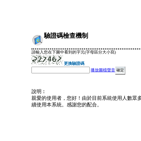
驗證碼檢查機制
請輸入您在下圖中看到的字元(字母區分大小寫)
更換驗證碼
播放圖檔聲音
說明︰
親愛的使用者，您好！由於目前系統使用人數眾
續使用本系統。感謝您的配合。