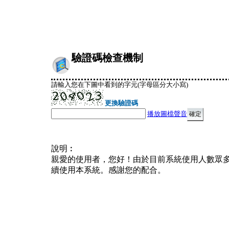
驗證碼檢查機制
請輸入您在下圖中看到的字元(字母區分大小寫)
更換驗證碼
播放圖檔聲音
說明︰
親愛的使用者，您好！由於目前系統使用人數眾
續使用本系統。感謝您的配合。