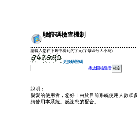
驗證碼檢查機制
請輸入您在下圖中看到的字元(字母區分大小寫)
更換驗證碼
播放圖檔聲音
說明︰
親愛的使用者，您好！由於目前系統使用人數眾
續使用本系統。感謝您的配合。