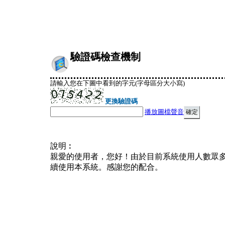
驗證碼檢查機制
請輸入您在下圖中看到的字元(字母區分大小寫)
更換驗證碼
播放圖檔聲音
說明︰
親愛的使用者，您好！由於目前系統使用人數眾
續使用本系統。感謝您的配合。