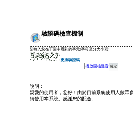
驗證碼檢查機制
請輸入您在下圖中看到的字元(字母區分大小寫)
更換驗證碼
播放圖檔聲音
說明︰
親愛的使用者，您好！由於目前系統使用人數眾
續使用本系統。感謝您的配合。