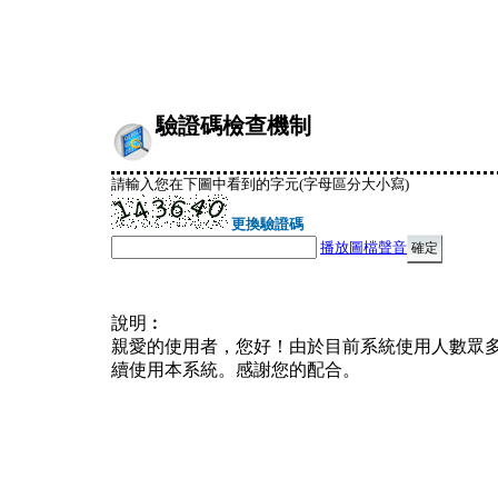
驗證碼檢查機制
請輸入您在下圖中看到的字元(字母區分大小寫)
更換驗證碼
播放圖檔聲音
說明︰
親愛的使用者，您好！由於目前系統使用人數眾
續使用本系統。感謝您的配合。