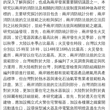
的深入了解與探討，也成為兩岸發展重要關切議題之一。本
研究以兩岸的消防法及相關的消防法規制度與精神做為研究
標的，主要研究探討的項目包含：兩岸消防統計分析，兩岸
消防法規的立法規範之比較與探討，兩岸消防法規的立法罰
則之比較與探討，並給予兩岸消防法規與相關規範之建議。
研究結論發現，首先，在兩岸消防統計部分，兩岸發生火災
原因，皆已電器因素占最高比例；兩岸發生火災季節，台灣
以秋季，大陸以冬季占比最高；火災發生時段，台灣以大陸
分別以 15 時至 18 時，以14時至16時占比最高；火災發生
處所，兩岸皆以住宅占比最高。其次，兩岸消防法規的立法
規範部分，台灣相對於大陸，多編列了火災調查與鑑定與民
力運用，而大陸相對於台灣，則將監督檢查與消防組織額外
編列章節進行規範。兩岸雖然都有規範電器產品燃氣用具產
品標準，但台灣對於熱水器與液化石油氣零售業者規範較為
詳盡。第三，兩岸消防法規的立法罰則部分，台灣消防法相
對於大陸，更加注重住宅之熱水器裝設；大陸對於則對於責
任歸屬有較詳細規範。本研究建議，首先，對於透天住宅舊
建物，應加設獨立式火警住宅警報器，加設各樓層之鐵窗開
活動逃生口，設環保型滅火器及停電緊急照明燈及逃生方向