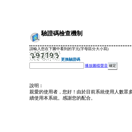
驗證碼檢查機制
請輸入您在下圖中看到的字元(字母區分大小寫)
更換驗證碼
播放圖檔聲音
說明︰
親愛的使用者，您好！由於目前系統使用人數眾
續使用本系統。感謝您的配合。