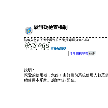
驗證碼檢查機制
請輸入您在下圖中看到的字元(字母區分大小寫)
更換驗證碼
播放圖檔聲音
說明︰
親愛的使用者，您好！由於目前系統使用人數眾
續使用本系統。感謝您的配合。