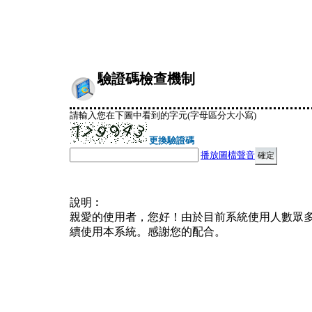
驗證碼檢查機制
請輸入您在下圖中看到的字元(字母區分大小寫)
更換驗證碼
播放圖檔聲音
說明︰
親愛的使用者，您好！由於目前系統使用人數眾
續使用本系統。感謝您的配合。