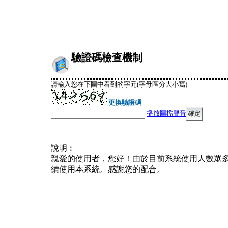
驗證碼檢查機制
請輸入您在下圖中看到的字元(字母區分大小寫)
更換驗證碼
播放圖檔聲音
說明︰
親愛的使用者，您好！由於目前系統使用人數眾
續使用本系統。感謝您的配合。