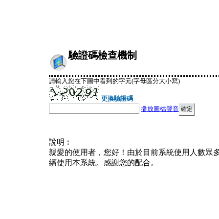
驗證碼檢查機制
請輸入您在下圖中看到的字元(字母區分大小寫)
更換驗證碼
播放圖檔聲音
說明︰
親愛的使用者，您好！由於目前系統使用人數眾
續使用本系統。感謝您的配合。