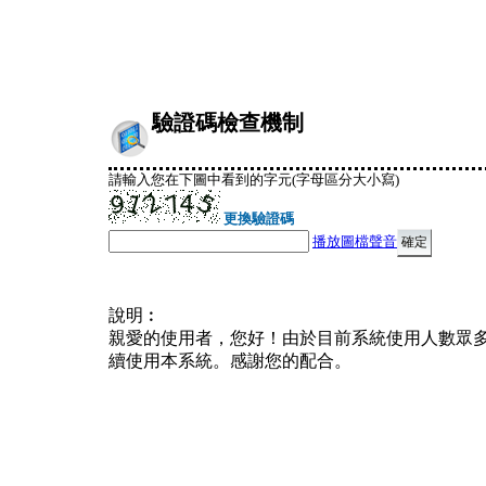
驗證碼檢查機制
請輸入您在下圖中看到的字元(字母區分大小寫)
更換驗證碼
播放圖檔聲音
說明︰
親愛的使用者，您好！由於目前系統使用人數眾
續使用本系統。感謝您的配合。