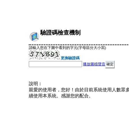
驗證碼檢查機制
請輸入您在下圖中看到的字元(字母區分大小寫)
更換驗證碼
播放圖檔聲音
說明︰
親愛的使用者，您好！由於目前系統使用人數眾
續使用本系統。感謝您的配合。