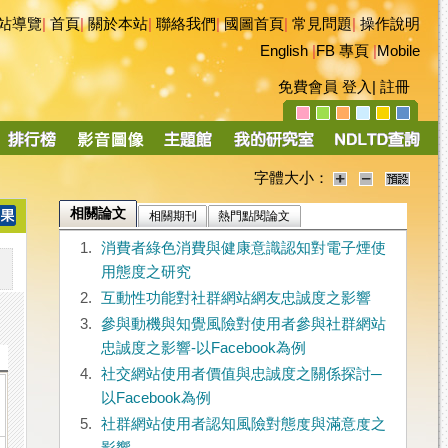
站導覽
|
首頁
|
關於本站
|
聯絡我們
|
國圖首頁
|
常見問題
|
操作說明
English
|
FB 專頁
|
Mobile
免費會員
登入
|
註冊
字體大小：
相關論文
相關期刊
熱門點閱論文
1.
消費者綠色消費與健康意識認知對電子煙使
用態度之研究
2.
互動性功能對社群網站網友忠誠度之影響
3.
參與動機與知覺風險對使用者參與社群網站
忠誠度之影響-以Facebook為例
4.
社交網站使用者價值與忠誠度之關係探討─
以Facebook為例
5.
社群網站使用者認知風險對態度與滿意度之