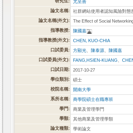
研究生:
尤至善
論文名稱:
社群網站使用者認知風險對態
論文名稱(外文):
The Effect of Social Networkin
指導教授:
陳國嘉
指導教授(外文):
CHEN, KUO-CHIA
口試委員:
方顯光
、
陳泰源
、
陳國嘉
口試委員(外文):
FANG,HSIEN-KUANG
、
CHEN
口試日期:
2017-10-27
學位類別:
碩士
校院名稱:
開南大學
系所名稱:
商學院碩士在職專班
學門:
商業及管理學門
學類:
其他商業及管理學類
論文種類:
學術論文