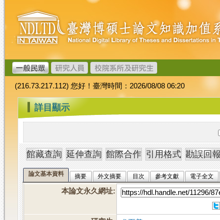
跳
臺
到
灣
主
博
要
碩
內
士
容
論
文
(216.73.217.112) 您好！臺灣時間：2026/08/08 06:20
加
值
:::
詳目顯示
系
統
論文基本資料
摘要
外文摘要
目次
參考文獻
電子全文
本論文永久網址
: