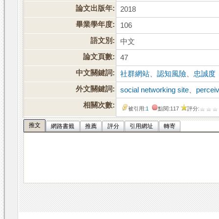
論文出版年:
2018
畢業學年度:
106
語文別:
中文
論文頁數:
47
中文關鍵詞:
社群網站
、
認知風險
、
忠誠度
外文關鍵詞:
social networking site
、
perceiv
相關次數:
被引用:
1
點閱:117
評分:
推文
網路書籤
推薦
評分
引用網址
轉寄