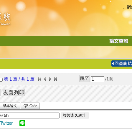
網
:::
功
能
切
換
導
覽
/1
頁
第 1 筆 / 共 1 筆
列
紙本論文
QR Code
複製永久網址
Twitter