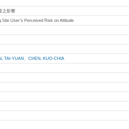
度之影響
g Site User’s Perceived Risk on Attitude
, TAI-YUAN
、
CHEN, KUO-CHIA