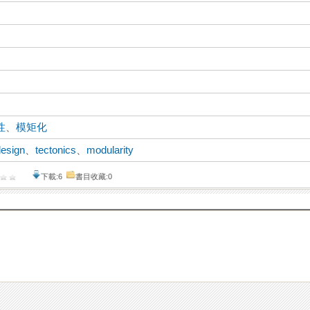
性
、
模矩化
design
、
tectonics
、
modularity
下載:6
書目收藏:0