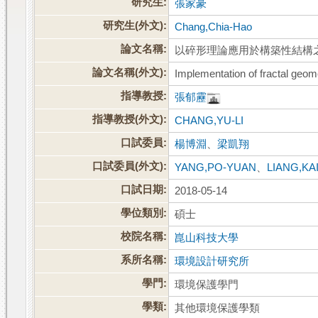
研究生:
張家豪
研究生(外文):
Chang,Chia-Hao
論文名稱:
以碎形理論應用於構築性結構
論文名稱(外文):
Implementation of fractal geome
指導教授:
張郁靂
指導教授(外文):
CHANG,YU-LI
口試委員:
楊博淵
、
梁凱翔
口試委員(外文):
YANG,PO-YUAN
、
LIANG,KA
口試日期:
2018-05-14
學位類別:
碩士
校院名稱:
崑山科技大學
系所名稱:
環境設計研究所
學門:
環境保護學門
學類:
其他環境保護學類