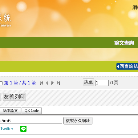
網
:::
功
能
切
換
導
覽
/1
頁
第 1 筆 / 共 1 筆
列
紙本論文
QR Code
複製永久網址
Twitter