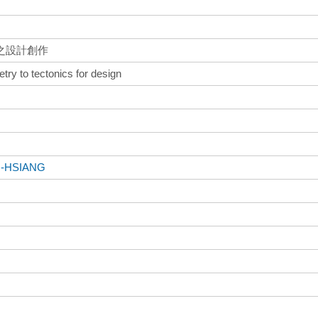
之設計創作
try to tectonics for design
I-HSIANG