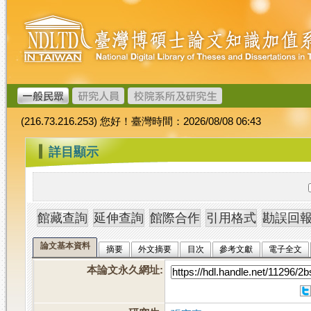
跳
臺
到
灣
主
博
要
碩
內
士
容
論
文
(216.73.216.253) 您好！臺灣時間：2026/08/08 06:43
加
值
:::
詳目顯示
系
統
論文基本資料
摘要
外文摘要
目次
參考文獻
電子全文
本論文永久網址
: