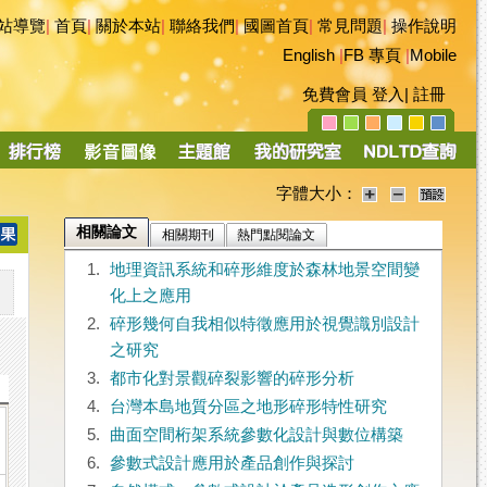
站導覽
|
首頁
|
關於本站
|
聯絡我們
|
國圖首頁
|
常見問題
|
操作說明
English
|
FB 專頁
|
Mobile
免費會員
登入
|
註冊
字體大小：
相關論文
相關期刊
熱門點閱論文
1.
地理資訊系統和碎形維度於森林地景空間變
化上之應用
2.
碎形幾何自我相似特徵應用於視覺識別設計
之研究
3.
都市化對景觀碎裂影響的碎形分析
4.
台灣本島地質分區之地形碎形特性研究
5.
曲面空間桁架系統參數化設計與數位構築
6.
參數式設計應用於產品創作與探討