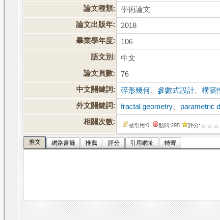
論文種類:
學術論文
論文出版年:
2018
畢業學年度:
106
語文別:
中文
論文頁數:
76
中文關鍵詞:
碎形幾何
、
參數式設計
、
構築
外文關鍵詞:
fractal geometry
、
parametric 
相關次數:
被引用:0
點閱:295
評分:
推文
網路書籤
推薦
評分
引用網址
轉寄