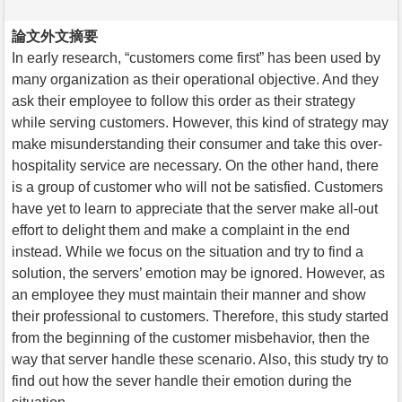
論文外文摘要
In early research, “customers come first” has been used by
many organization as their operational objective. And they
ask their employee to follow this order as their strategy
while serving customers. However, this kind of strategy may
make misunderstanding their consumer and take this over-
hospitality service are necessary. On the other hand, there
is a group of customer who will not be satisfied. Customers
have yet to learn to appreciate that the server make all-out
effort to delight them and make a complaint in the end
instead. While we focus on the situation and try to find a
solution, the servers’ emotion may be ignored. However, as
an employee they must maintain their manner and show
their professional to customers. Therefore, this study started
from the beginning of the customer misbehavior, then the
way that server handle these scenario. Also, this study try to
find out how the sever handle their emotion during the