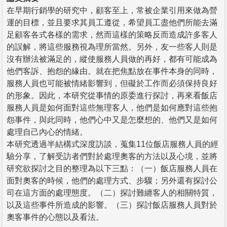
在早期行銷學的研究中，顧客至上，常被企業引用來做為營
運的目標，並且要求其員工遵從，希望員工盡他們所能去滿
足顧客各式各樣的需求，然而這樣的策略反而造成許多客人
的誤解，將這些服務視為理所當然。另外，友一些客人則是
沒有辦法被滿足的，縱使服務人員做的再好，都有可能成為
他們客訴、抱怨的緣由。就在把焦點放在事件本身的同時，
服務人員也可能被情緒影響到，但礙於工作而必須保持良好
的形象。因此，本研究從事情的原委進行探討，再來看飯店
服務人員是如何面對這些無理客人，他們是如何應對這些抱
怨事件，與此同時，他們心中又是怎麼想的、他們又是如何
處理自己內心的情緒。
本研究透過半結構式深度訪談，蒐集11位飯店服務人員的經
驗分享，了解受訪者們對於處理奧客的方法以及心境，並將
研究欲探討之目的整理為以下三點：（一）飯店服務人員在
面對奧客的時候，他們的處理方式、步驟；另外還有探討公
司在這方面的處理態度。（二）探討難纏客人的相關特質，
以及這些事件所造成的影響。（三）探討飯店服務人員對於
奧客事件的心態以及看法。