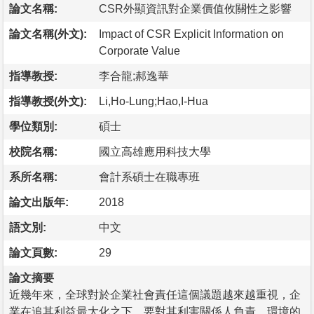
論文名稱:
CSR外顯資訊對企業價值攸關性之影響
論文名稱(外文):
Impact of CSR Explicit Information on
Corporate Value
指導教授:
李合龍;郝逸華
指導教授(外文):
Li,Ho-Lung;Hao,I-Hua
學位類別:
碩士
校院名稱:
國立高雄應用科技大學
系所名稱:
會計系碩士在職專班
論文出版年:
2018
語文別:
中文
論文頁數:
29
論文摘要
近幾年來，全球對於企業社會責任這個議題越來越重視，企
業在追其利益最大化之下，要對其利害關係人負責，環境的